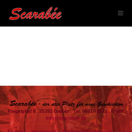
Riegelpfad 8 . 35392 Gießen . Tel: 0641/78571 . Email:
info@scarabee.de
Kontakt
-
Impressum
-
Datenschutzerklärung
-
Co