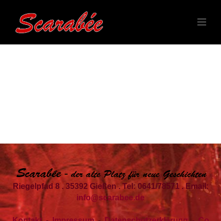
Riegelpfad 8 . 35392 Gießen . Tel: 0641/78571 . Email:
info@scarabee.de
Kontakt
-
Impressum
-
Datenschutzerklärung
-
Co